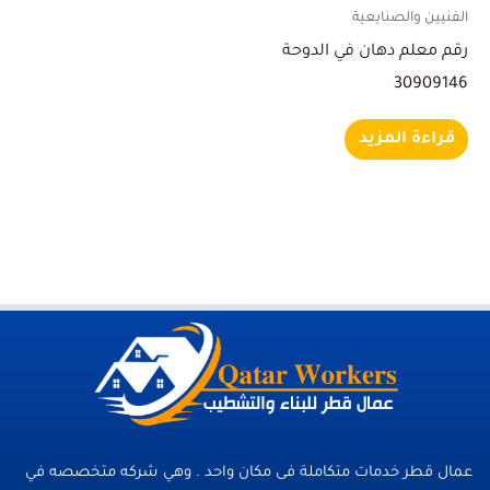
الفنيين والصنايعية
رقم معلم دهان في الدوحة
30909146
قراءة المزيد
عمال قطر خدمات متكاملة فى مكان واحد . وهي شركه متخصصه في