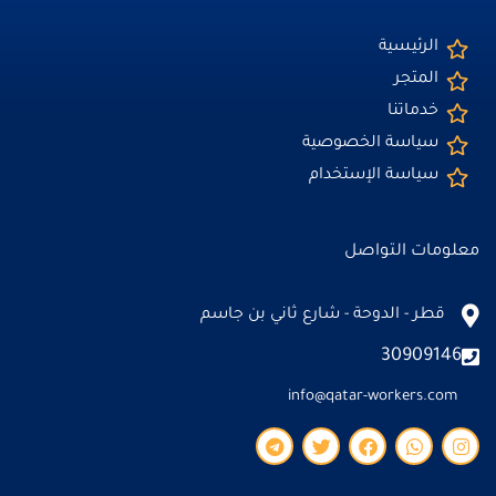
الرئيسية
المتجر
خدماتنا
سياسة الخصوصية
سياسة الإستخدام
معلومات التواصل
قطر - الدوحة - شارع ثاني بن جاسم
30909146
info@qatar-workers.com
T
T
F
W
I
e
w
a
h
n
l
i
c
a
s