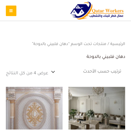
تم
الرئيسية
/ منتجات تحت الوسم “دهان فلبيني بالدوحة”
الفر
حس
الأ
دهان فلبيني بالدوحة
عرض ⁦4⁩ من كل النتائج