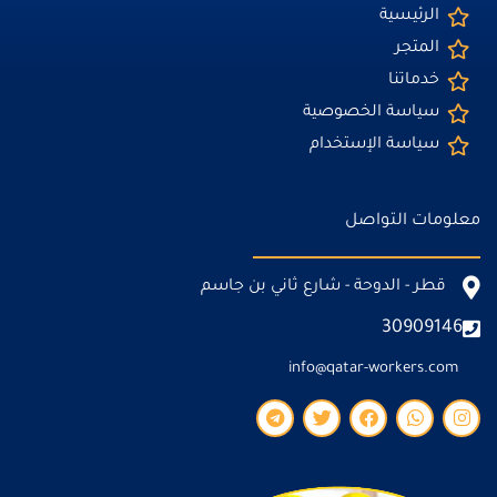
الرئيسية
المتجر
خدماتنا
سياسة الخصوصية
سياسة الإستخدام
معلومات التواصل
قطر - الدوحة - شارع ثاني بن جاسم
30909146
info@qatar-workers.com
T
T
F
W
I
e
w
a
h
n
l
i
c
a
s
e
t
e
t
t
g
t
b
s
a