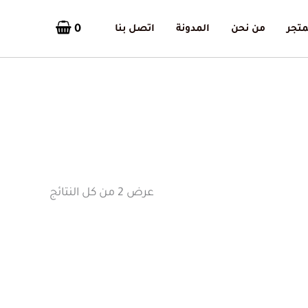
0
متجر
من نحن
المدونة
اتصل بنا
تم
الفرز
حسب
الأحدث
عرض ⁦2⁩ من كل النتائج