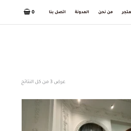
0
متجر
من نحن
المدونة
اتصل بنا
تم
الفرز
حسب
الأحدث
عرض ⁦3⁩ من كل النتائج