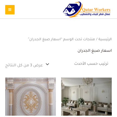
تم
الرئيسية
/ منتجات تحت الوسم “اسعار صبغ الجدران”
الفر
حس
الأ
اسعار صبغ الجدران
عرض ⁦3⁩ من كل النتائج