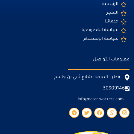
الرئيسية
المتجر
خدماتنا
سياسة الخصوصية
سياسة الإستخدام
معلومات التواصل
قطر - الدوحة - شارع ثاني بن جاسم
30909146
info@qatar-workers.com
T
T
F
W
I
e
w
a
h
n
l
i
c
a
s
e
t
e
t
t
g
t
b
s
a