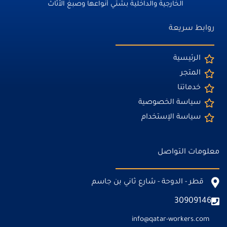
الخارجية والداخلية بشتي أنواعها وصبغ الأثاث
روابط سريعة
الرئيسية
المتجر
خدماتنا
سياسة الخصوصية
سياسة الإستخدام
معلومات التواصل
قطر - الدوحة - شارع ثاني بن جاسم
30909146
info@qatar-workers.com