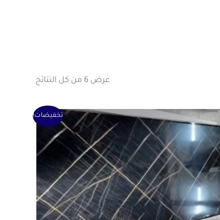
عرض ⁦6⁩ من كل النتائج
السعر
السعر
تخفيضات!
الأصلي
الحالي
هو:
هو:
1 ر.ق.
0 ر.ق.