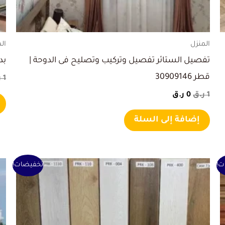
المنزل
ال
تفصيل الستائر تفصيل وتركيب وتصليح فى الدوحة |
بدي
قطر 30909146
1
ر
1
ر.ق
0
ر.ق
إضافة إلى السلة
السعر
السعر
ت!
تخفيضات!
الأصلي
الحالي
هو:
هو:
100 ر.ق.
80 ر.ق.