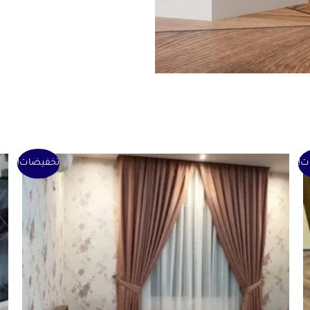
السعر
السعر
ت!
تخفيضات!
الأصلي
الحالي
هو:
هو:
1 ر.ق.
0 ر.ق.