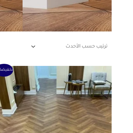
السعر
السعر
تخفيضا
الأصلي
الحالي
هو:
هو:
1 ر.ق.
0 ر.ق.