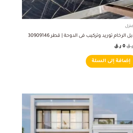
منزل
ل الرخام توريد وتركيب فى الدوحة | قطر 30909146
.ق
0
ر.ق
إضافة إلى السلة