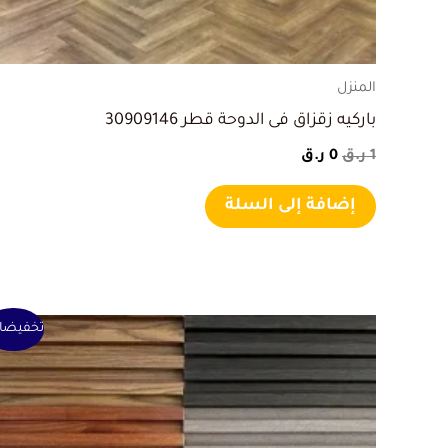
المنزل
باركيه زقزاق فى الدوحة قطر 30909146
1
ر.ق
0
ر.ق
إضافة إلى السلة
السعر
السعر
تخفيضا
الأصلي
الحالي
هو:
هو:
1 ر.ق.
0 ر.ق.