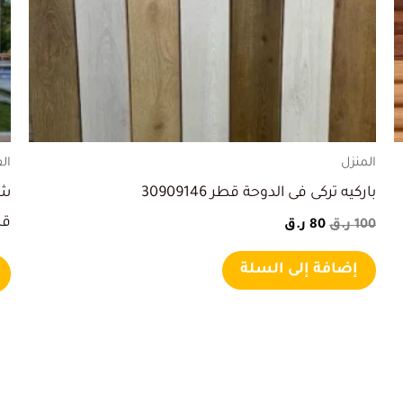
المنزل
ال
باركيه تركى فى الدوحة قطر 30909146
شر
قطر 6
100
ر.ق
80
ر.ق
إضافة إلى السلة