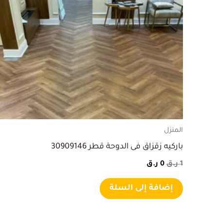
هو:
هو:
1 ر.ق.
0 ر.ق.
المنزل
باركيه زقزاق فى الدوحة قطر 30909146
1
ر.ق
0
ر.ق
إضافة إلى السلة