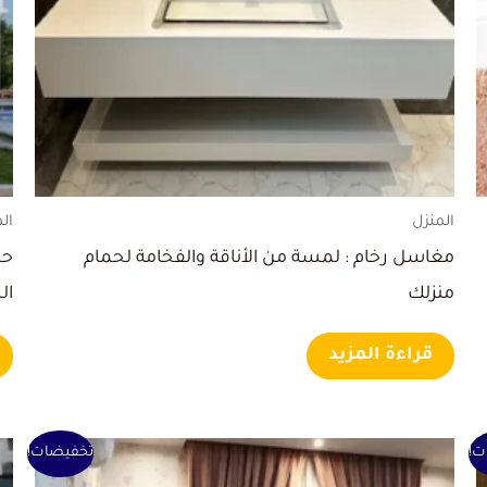
المنزل
ال
مغاسل رخام : لمسة من الأناقة والفخامة لحمام
حش
منزلك
ال
قراءة المزيد
السعر
السعر
ت!
تخفيضات!
الأصلي
الحالي