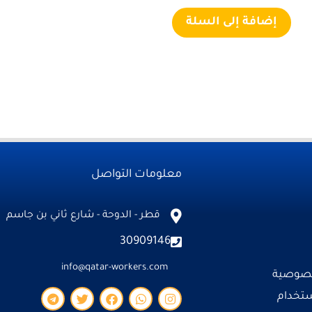
إضافة إلى السلة
معلومات التواصل
قطر - الدوحة - شارع ثاني بن جاسم
30909146
info@qatar-workers.com
خصوصية
ستخدام
T
T
F
W
I
e
w
a
h
n