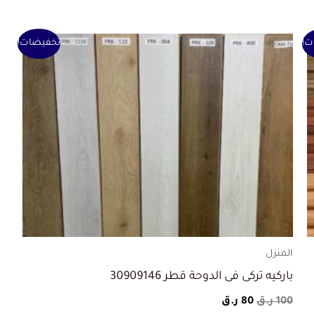
السعر
السعر
ت!
تخفيضات!
الأصلي
الحالي
هو:
هو:
100 ر.ق.
80 ر.ق.
المنزل
باركيه تركى فى الدوحة قطر 30909146
100
ر.ق
80
ر.ق