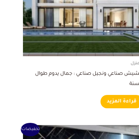
منزل
يش صناعي ونجيل صناعي : جمال يدوم طوال
سنة
قراءة المزيد
السعر
السعر
تخفيضات!
الأصلي
الحالي