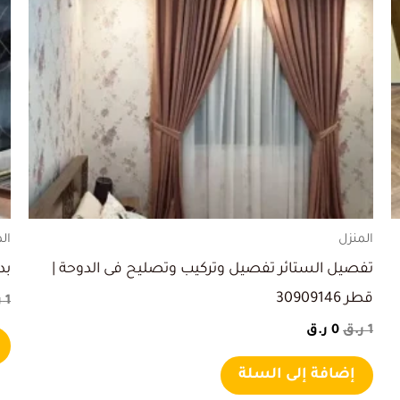
هو:
هو:
1 ر.ق.
0 ر.ق.
المنزل
ال
تفصيل الستائر تفصيل وتركيب وتصليح فى الدوحة |
بدي
قطر 30909146
1
ر
1
ر.ق
0
ر.ق
إضافة إلى السلة