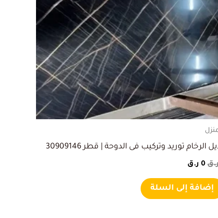
هو:
هو:
1 ر.ق.
0 ر.ق.
منزل
ل الرخام توريد وتركيب فى الدوحة | قطر 30909146
.ق
0
ر.ق
إضافة إلى السلة