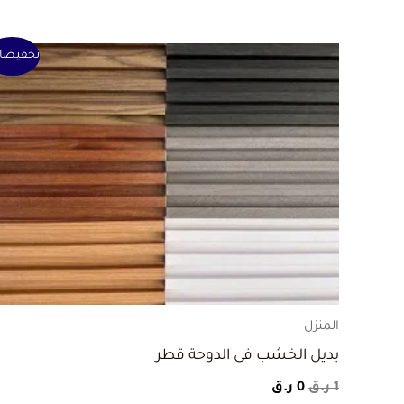
السعر
السعر
تخفيضا
الأصلي
الحالي
هو:
هو:
1 ر.ق.
0 ر.ق.
المنزل
بديل الخشب فى الدوحة قطر
1
ر.ق
0
ر.ق