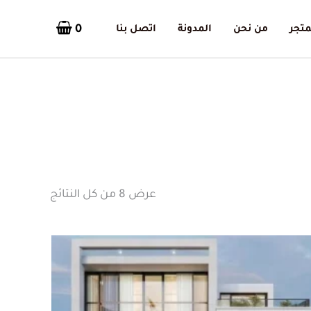
0
متجر
من نحن
المدونة
اتصل بنا
تم
الفرز
حسب
الأحدث
عرض ⁦8⁩ من كل النتائج